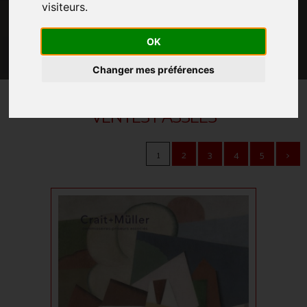
visiteurs.
OK
Changer mes préférences
VENTES PASSÉES
1
2
3
4
5
>